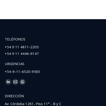
TELÉFONOS
+54 9 11 4811-2205
+54 9 11 4446-9147
URGENCIAS
+54-9-11-6520-9585
Find us on:
Linkedin
Mail
Whatsapp
page
page
page
DIRECCIÓN
opens
opens
opens
in
in
in
Av. Córdoba 1261, Piso 11° - B y C