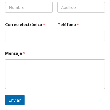
First
Last
M
Correo electrónico
*
Teléfono
*
e
n
s
a
j
e
Mensaje
*
y
*
Enviar